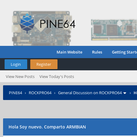
Main Website
Rules
Getting Start
Login
Register
View New Posts
View Today's Posts
PINE64
›
ROCKPRO64
›
General Discussion on ROCKPRO64
›
H
Hola Soy nuevo. Comparto ARMBIAN