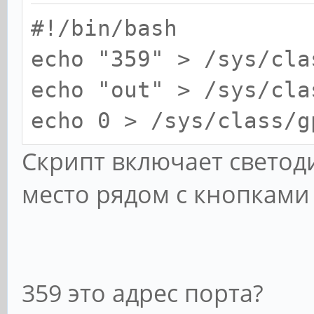
#!/bin/bash
echo "359" > /sys/cla
echo "out" > /sys/cla
echo 0 > /sys/class/g
Скрипт включает светод
место рядом с кнопками 
359 это адрес порта?