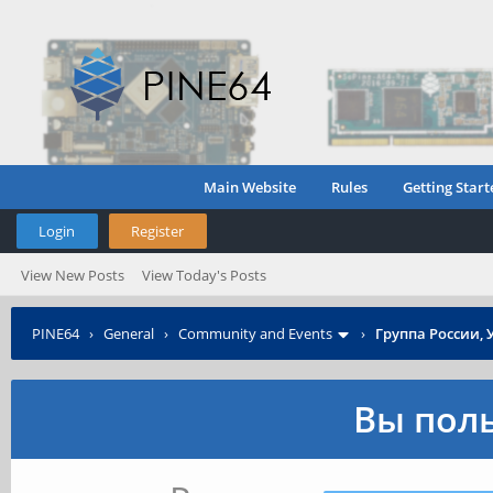
Main Website
Rules
Getting Start
Login
Register
View New Posts
View Today's Posts
PINE64
›
General
›
Community and Events
›
Группа России, 
Вы поль