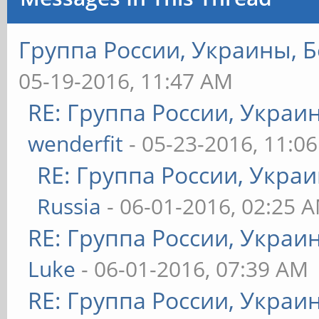
Группа России, Украины, Б
start()
05-19-2016, 11:47 AM
{
RE: Группа России, Украи
echo 1 > /sys/class/g
wenderfit
- 05-23-2016, 11:0
sleep 1
RE: Группа России, Укра
echo 0 > /sys/class/g
Russia
- 06-01-2016, 02:25 
sleep 1
RE: Группа России, Украи
Luke
- 06-01-2016, 07:39 AM
echo 1 > /sys/class/g
RE: Группа России, Украи