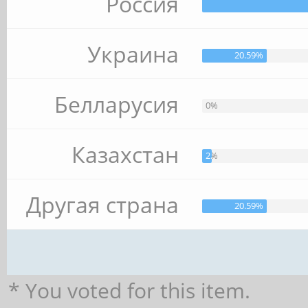
Россия
Украина
20.59%
Белларусия
0%
Казахстан
2.94%
Другая страна
20.59%
* You voted for this item.