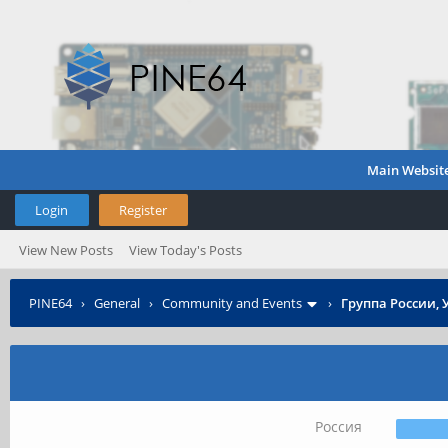
Main Websit
Login
Register
View New Posts
View Today's Posts
PINE64
›
General
›
Community and Events
›
Группа России, 
Россия