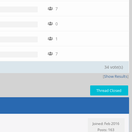
7
0
1
7
34 vote(s)
[
Show Results
]
Thread Closed
Joined: Feb 2016
Posts: 163