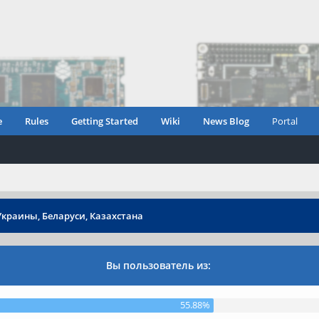
e
Rules
Getting Started
Wiki
News Blog
Portal
Украины, Беларуси, Казахстана
Вы пользователь из:
55.88%