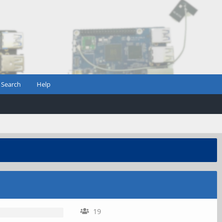
Search
Help
19