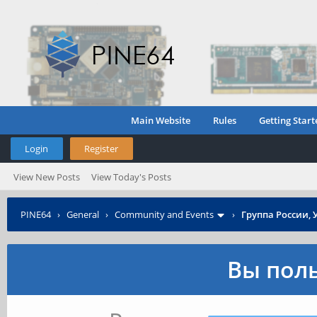
Main Website
Rules
Getting Start
Login
Register
View New Posts
View Today's Posts
PINE64
›
General
›
Community and Events
›
Группа России, 
Вы поль