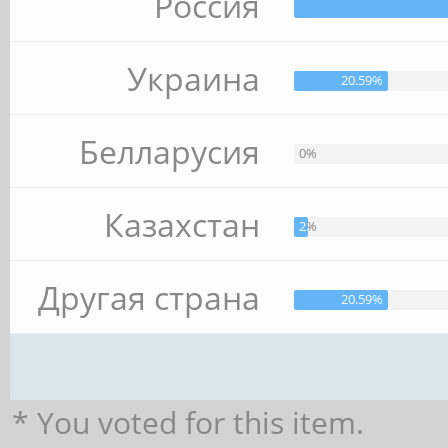
Россия
Украина
20.59%
Белларусия
0%
Казахстан
2.94%
Другая страна
20.59%
* You voted for this item.