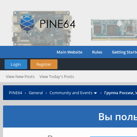
Main Website
Rules
Getting Start
Login
Register
View New Posts
View Today's Posts
PINE64
›
General
›
Community and Events
›
Группа России, 
Вы поль