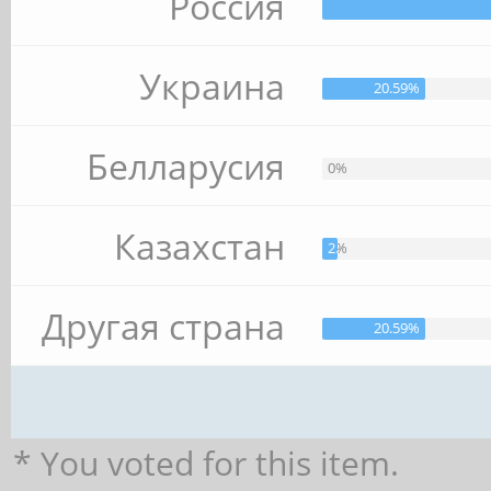
Россия
Украина
20.59%
Белларусия
0%
Казахстан
2.94%
Другая страна
20.59%
* You voted for this item.