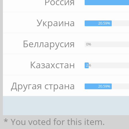
Россия
Украина
20.59%
Белларусия
0%
Казахстан
2.94%
Другая страна
20.59%
* You voted for this item.