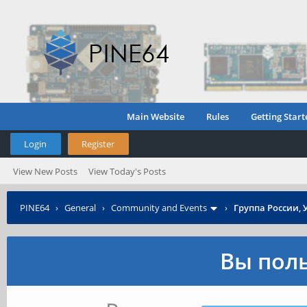
Main Website
Rules
Getting Start
Login
Register
View New Posts
View Today's Posts
PINE64
›
General
›
Community and Events
›
Группа России, 
Вы поль