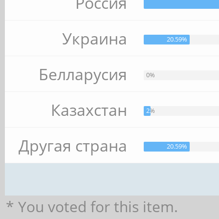
Россия
Украина
20.59%
Белларусия
0%
Казахстан
2.94%
Другая страна
20.59%
* You voted for this item.