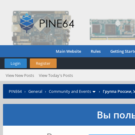
Main Website
Rules
Getting Start
Login
Register
View New Posts
View Today's Posts
PINE64
›
General
›
Community and Events
›
Группа России, 
Вы поль