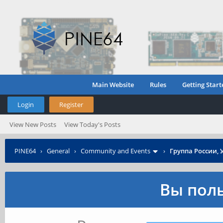
Main Website
Rules
Getting Start
Login
Register
View New Posts
View Today's Posts
PINE64
›
General
›
Community and Events
›
Группа России, 
Вы поль