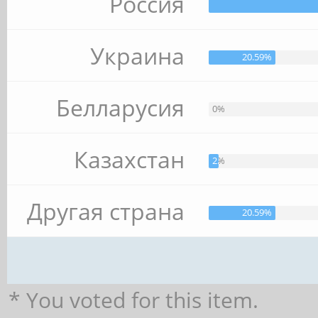
Россия
Украина
20.59%
Белларусия
0%
Казахстан
2.94%
Другая страна
20.59%
* You voted for this item.