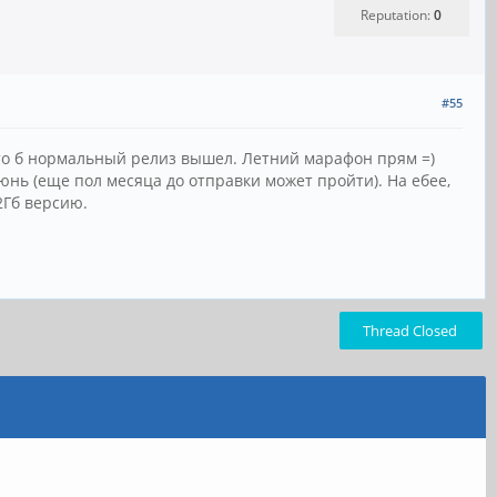
Reputation:
0
#55
 что б нормальный релиз вышел. Летний марафон прям =)
юнь (еще пол месяца до отправки может пройти). На ебее,
2Гб версию.
Thread Closed