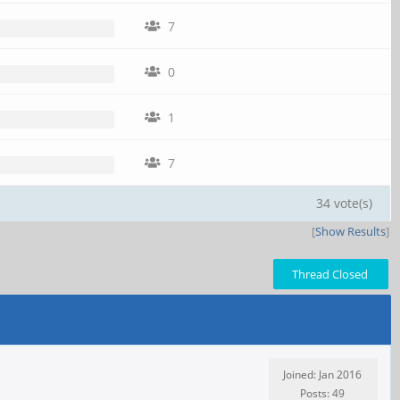
7
0
1
7
34 vote(s)
[
Show Results
]
Thread Closed
Joined: Jan 2016
Posts: 49