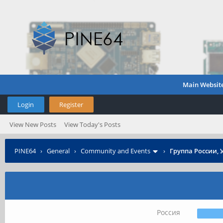
Main Websit
Login
Register
View New Posts
View Today's Posts
PINE64
›
General
›
Community and Events
›
Группа России, 
Россия