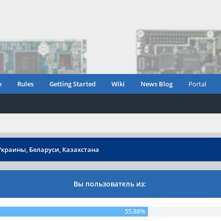
e
Rules
Getting Started
Wiki
News Blog
Portal
Украины, Беларуси, Казахстана
Вы пользователь из:
55.88%