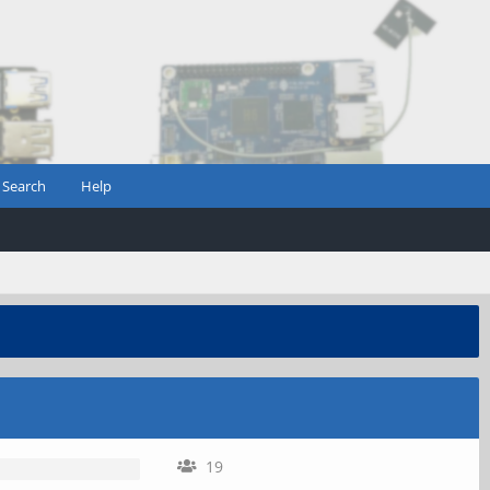
Search
Help
19