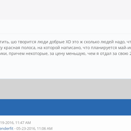
стить, шо творится люди добрые XD это ж сколько людей надо,
ху красная полоса, на которой написано, что планируется май-и
ки, причем некоторые, за цену меньшую, чем я отдал за свою 
-19-2016, 11:47 AM
enderfit
- 05-23-2016, 11:06 AM