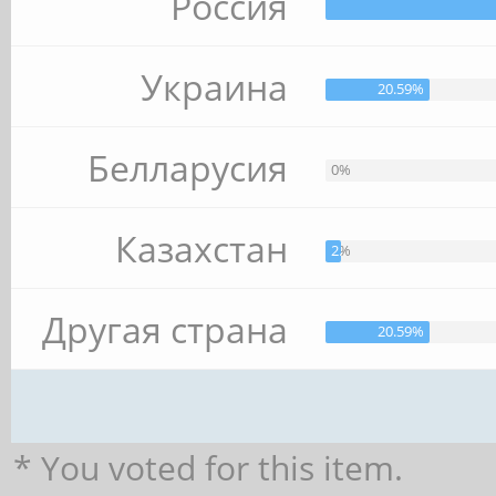
Россия
Украина
20.59%
Белларусия
0%
Казахстан
2.94%
Другая страна
20.59%
* You voted for this item.