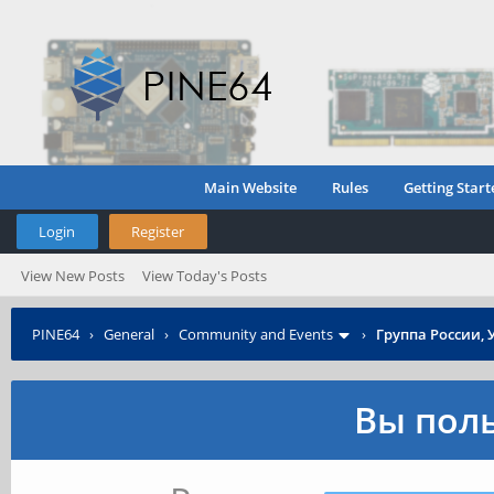
Main Website
Rules
Getting Start
Login
Register
View New Posts
View Today's Posts
PINE64
›
General
›
Community and Events
›
Группа России, 
Вы поль