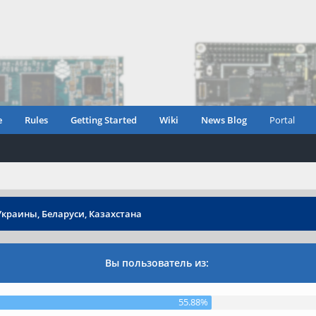
e
Rules
Getting Started
Wiki
News Blog
Portal
Украины, Беларуси, Казахстана
Вы пользователь из:
55.88%