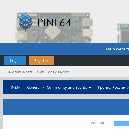
Main Websit
Login
Register
View New Posts
View Today's Posts
PINE64
›
General
›
Community and Events
›
Группа России, 
Россия