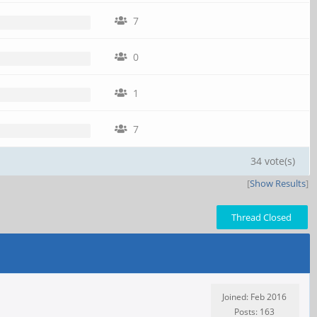
7
0
1
7
34 vote(s)
[
Show Results
]
Thread Closed
Joined: Feb 2016
Posts: 163