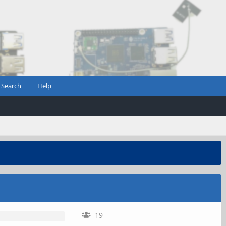
Search
Help
19