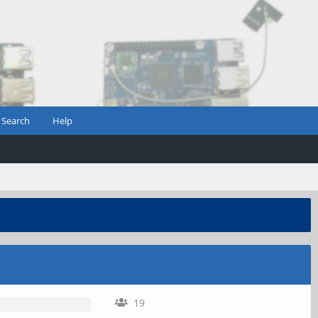
Search
Help
19