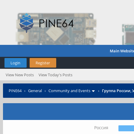
Main Websit
Login
Register
View New Posts
View Today's Posts
PINE64
›
General
›
Community and Events
›
Группа России, 
Россия