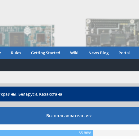
e
Rules
Getting Started
Wiki
News Blog
Portal
Украины, Беларуси, Казахстана
Вы пользователь из:
55.88%