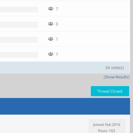
7
0
1
7
34 vote(s)
[
Show Results
]
Thread Closed
Joined: Feb 2016
Posts: 163