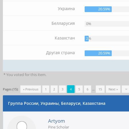
Украина
20.59%
Белларусия
0%
Казахстан
2.94%
Другая страна
20.59%
* You voted for this item.
Pages (15):
« Previous
1
2
3
4
5
6
…
15
Next »
Группа России, Украины, Беларуси, Казахстана
Artyom
Pine Scholar