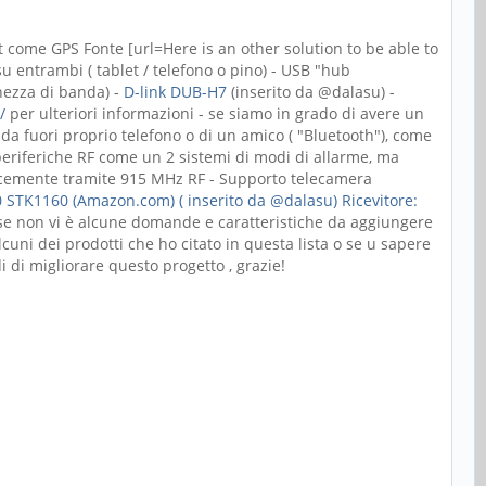
et come GPS Fonte [url=Here is an other solution to be able to
 entrambi ( tablet / telefono o pino) - USB "hub
hezza di banda) -
D-link DUB-H7
(inserito da @dalasu) -
/
per ulteriori informazioni - se siamo in grado di avere un
a fuori proprio telefono o di un amico ( "Bluetooth"), come
periferiche RF come un 2 sistemi di modi di allarme, ma
plicemente tramite 915 MHz RF - Supporto telecamera
60 STK1160 (Amazon.com)
( inserito da @dalasu)
Ricevitore:
se non vi è alcune domande e caratteristiche da aggiungere
uni dei prodotti che ho citato in questa lista o se u sapere
 di migliorare questo progetto , grazie!