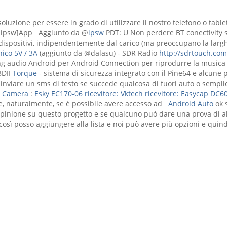
soluzione per essere in grado di utilizzare il nostro telefono o tabl
 @ipsw]App Aggiunto da @
ipsw
PDT: U Non perdere BT conectivity su
i dispositivi, indipendentemente dal carico (ma preoccupano la larg
ico 5V / 3A
(aggiunto da @dalasu) - SDR Radio
http://sdrtouch.com
g audio Android per Android Connection per riprodurre la musica d
BDII
Torque
- sistema di sicurezza integrato con il Pine64 e alcune 
r inviare un sms di testo se succede qualcosa di fuori auto o sem
o
Camera
:
Esky EC170-06
ricevitore: Vktech
ricevitore: Easycap DC
e, naturalmente, se è possibile avere accesso ad
Android Auto
ok 
 opinione su questo progetto e se qualcuno può dare una prova di alc
osì posso aggiungere alla lista e noi può avere più opzioni e quindi