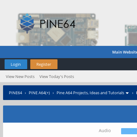
Main Websit
Login
Register
View New Posts
View Today's Posts
PINE64
›
PINE A64(+)
›
Pine A64 Projects, Ideas and Tutorials
›
Audio