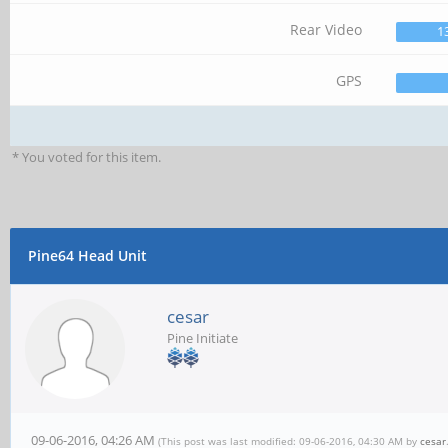
Rear Video
1
GPS
* You voted for this item.
Pine64 Head Unit
cesar
Pine Initiate
09-06-2016, 04:26 AM
(This post was last modified: 09-06-2016, 04:30 AM by
cesar