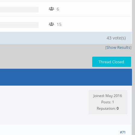
6
15
43 vote(s)
[
Show Results
]
Thread Closed
Joined: May 2016
Posts: 1
Reputation:
0
#71