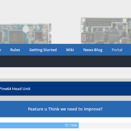
e
Rules
Getting Started
Wiki
News Blog
Portal
Pine64 Head Unit
Feature u Think we need to improve?
51.16%