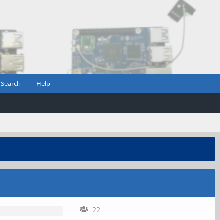
Search
Help
22