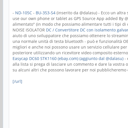
-
ND-105C
-
BU-353-S4
(inserito da @dalasu) - Ecco un altra 
use our own phone or tablet as GPS Source App added By
alimentato" (in modo che possiamo alimentare tutti i tipi d
NOISE ISOLATOR
DC / Convertitore DC con isolamento galvan
aiuto di uno sviluppatore che possiamo ottenere lo streamin
una normale unità di testa bluetooth - può e funzionalità O
migliori e anche noi possono usare un servizio cellulare pe
posteriore utilizzando un ricevitore video composito estern
Easycap DC60 STK1160 (ebay.com) (aggiunto dal @dalasu)
- 
alla lista si prega di lasciare un commento e dare la vostra
su alcuni altri che possono lavorare per noi pubblicheremo c
[/url]