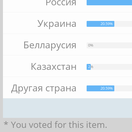
Россия
Украина
20.59%
Белларусия
0%
Казахстан
2.94%
Другая страна
20.59%
* You voted for this item.