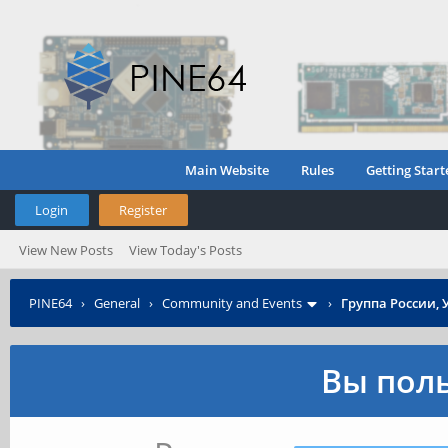
Main Website
Rules
Getting Start
Login
Register
View New Posts
View Today's Posts
PINE64
›
General
›
Community and Events
›
Группа России, 
Вы поль