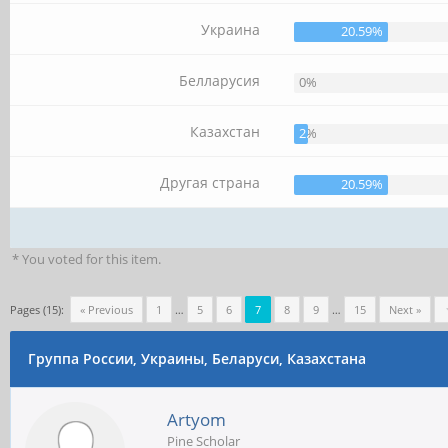
Украина
20.59%
Белларусия
0%
Казахстан
2.94%
Другая страна
20.59%
* You voted for this item.
Pages (15):
« Previous
1
…
5
6
7
8
9
…
15
Next »
Группа России, Украины, Беларуси, Казахстана
Artyom
Pine Scholar