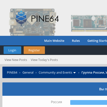
Main Website
Rules
Getting Start
Login
Register
View New Posts
View Today's Posts
PINE64
›
General
›
Community and Events
›
Группа России, 
Вы п
Россия