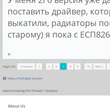
поставить драйвер, кот
выкатили, радиаторы пок
старому) я пока с ЕСП826
Pages (15):
« Previous
1
…
5
6
7
8
9
…
15
Next »
View a Printable Version
Users browsing this thread: 1 Guest(s)
About Us