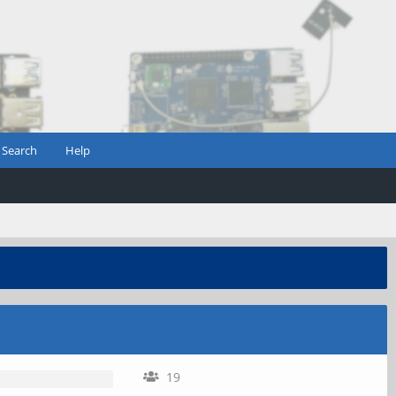
Search
Help
19