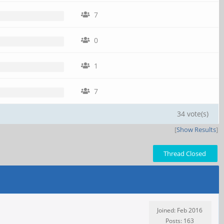
7
0
1
7
34 vote(s)
[
Show Results
]
Thread Closed
Joined: Feb 2016
Posts: 163