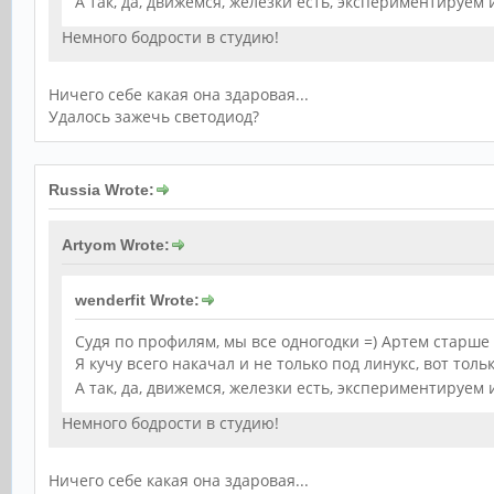
А так, да, движемся, железки есть, экспериментируем
Немного бодрости в студию!
Ничего себе какая она здаровая...
Удалось зажечь светодиод?
Russia Wrote:
Artyom Wrote:
wenderfit Wrote:
Судя по профилям, мы все одногодки =) Артем старше 
Я кучу всего накачал и не только под линукс, вот тол
А так, да, движемся, железки есть, экспериментируем
Немного бодрости в студию!
Ничего себе какая она здаровая...