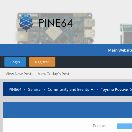
Main Websit
Login
Register
View New Posts
View Today's Posts
PINE64
›
General
›
Community and Events
›
Группа России, 
Россия