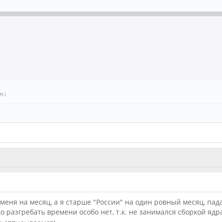
om
.)
меня на месяц, а я старше "России" на один ровный месяц, пад
ько разгребать времени особо нет, т.к. не занимался сборкой яд