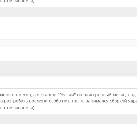
 и отписываемся)
меня на месяц, а я старше "России" на один ровный месяц, пад
ько разгребать времени особо нет, т.к. не занимался сборкой яд
 и отписываемся)