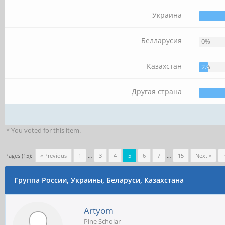
Украина
Белларусия
0%
Казахстан
2.94%
Другая страна
* You voted for this item.
Pages (15):
« Previous
1
…
3
4
5
6
7
…
15
Next »
Группа России, Украины, Беларуси, Казахстана
Artyom
Pine Scholar