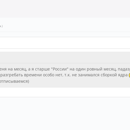
a
.)
ня на месяц, а я старше "России" на один ровный месяц, падаз
о разгребать времени особо нет, т.к. не занимался сборкой ядра
 отписываемся)