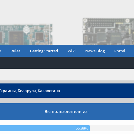
e
Rules
Getting Started
Wiki
News Blog
Portal
Украины, Беларуси, Казахстана
Вы пользователь из:
55.88%