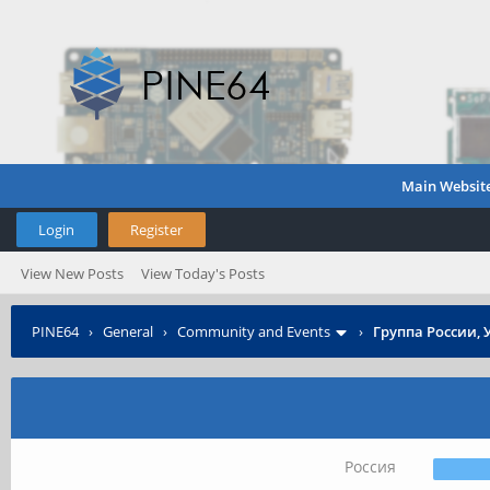
Main Websit
Login
Register
View New Posts
View Today's Posts
PINE64
›
General
›
Community and Events
›
Группа России, 
Россия