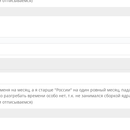
 и отписываемся)
меня на месяц, а я старше "России" на один ровный месяц, пад
ько разгребать времени особо нет, т.к. не занимался сборкой яд
 и отписываемся)