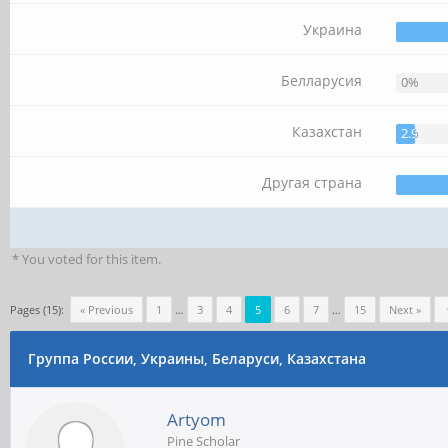
Украина
Белларусия
0%
Казахстан
2.94%
Другая страна
* You voted for this item.
Pages (15):
« Previous
1
…
3
4
5
6
7
…
15
Next »
Группа России, Украины, Беларуси, Казахстана
Artyom
Pine Scholar