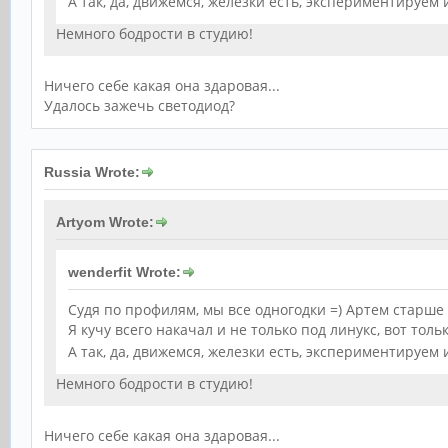
А так, да, движемся, железки есть, экспериментируем
Немного бодрости в студию!
Ничего себе какая она здаровая...
Удалось зажечь светодиод?
Russia Wrote:
Artyom Wrote:
wenderfit Wrote:
Судя по профилям, мы все одногодки =) Артем старше 
Я кучу всего накачал и не только под линукс, вот тол
А так, да, движемся, железки есть, экспериментируем
Немного бодрости в студию!
Ничего себе какая она здаровая...