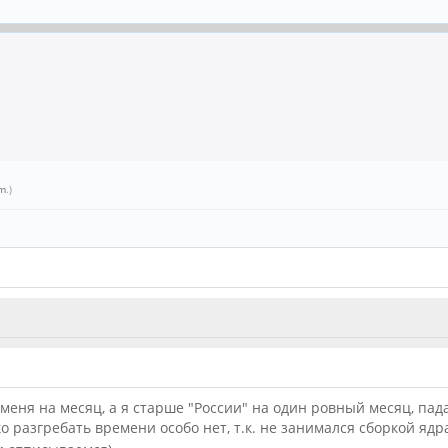
om
.)
меня на месяц, а я старше "России" на один ровный месяц, пад
ько разгребать времени особо нет, т.к. не занимался сборкой яд