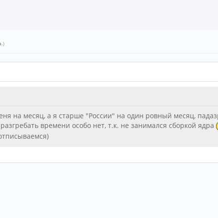
a
.)
ня на месяц, а я старше "России" на один ровный месяц, падаз
о разгребать времени особо нет, т.к. не занимался сборкой ядра
 отписываемся)