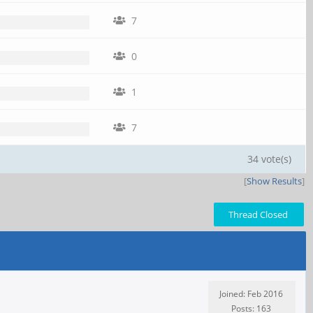
7
0
1
7
34 vote(s)
[
Show Results
]
Thread Closed
Joined: Feb 2016
Posts: 163