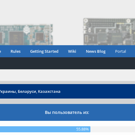
e
Rules
Getting Started
Wiki
News Blog
Portal
Украины, Беларуси, Казахстана
Вы пользователь из:
55.88%