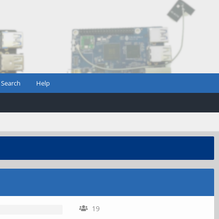
Search
Help
19